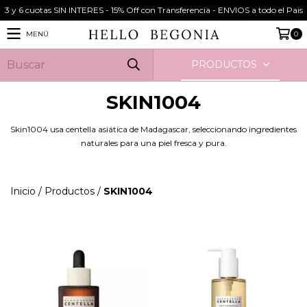
3 y 6 cuotas SIN INTERES - 15% Off con Transferencia - ENVIOS a todo el Pais
MENÚ
0
PRODUCTOS
SKIN1004
Skin1004 usa centella asiática de Madagascar, seleccionando ingredientes
naturales para una piel fresca y pura.
Inicio
/
Productos
/
SKIN1004