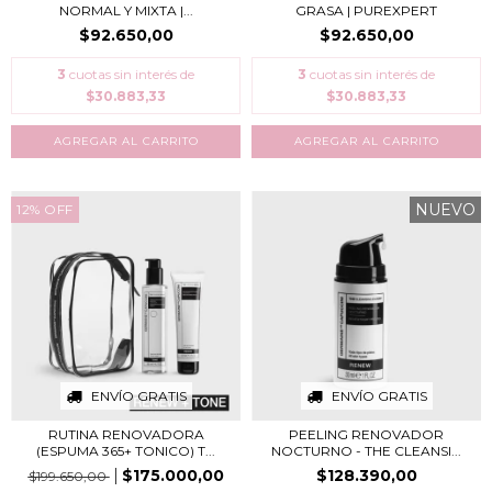
NORMAL Y MIXTA |...
GRASA | PUREXPERT
$92.650,00
$92.650,00
3
cuotas sin interés de
3
cuotas sin interés de
$30.883,33
$30.883,33
NUEVO
12
%
OFF
ENVÍO GRATIS
ENVÍO GRATIS
RUTINA RENOVADORA
PEELING RENOVADOR
(ESPUMA 365+ TONICO) T...
NOCTURNO - THE CLEANSI...
$175.000,00
$128.390,00
$199.650,00