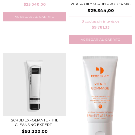
VITA-A OILY SCRUB PRODERMIC
$25.040,00
$29.344,00
3
cuotas sin interés de
$9.781,33
SCRUB EXFOLIANTE - THE
CLEANSING EXPERT...
$93.200,00