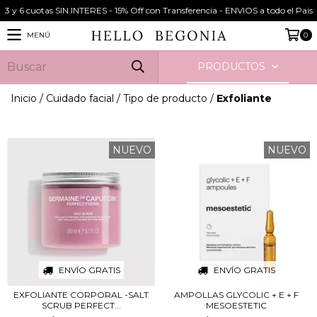
3 y 6 cuotas SIN INTERES - 15% Off con Transferencia - ENVIOS a todo el Pais
MENÚ
0
PRODUCTOS
Inicio
/
Cuidado facial
/
Tipo de producto
/
Exfoliante
NUEVO
NUEVO
ENVÍO GRATIS
ENVÍO GRATIS
EXFOLIANTE CORPORAL -SALT
AMPOLLAS GLYCOLIC + E + F
SCRUB PERFECT...
MESOESTETIC