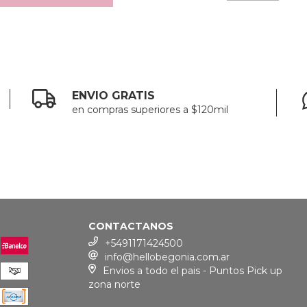
ENVIO GRATIS
en compras superiores a $120mil
CONTACTANOS
+5491171424500
info@hellobegonia.com.ar
Envios a todo el pais - Puntos Pick up
zona norte