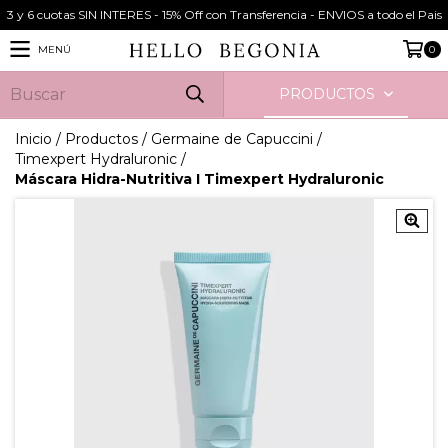
3 y 6 cuotas SIN INTERES - 15% Off con Transferencia - ENVIOS a todo el Pais
MENÚ
0
PRODUCTOS
Inicio
/
Productos
/
Germaine de Capuccini
/
Timexpert Hydraluronic
/
Máscara Hidra-Nutritiva I Timexpert Hydraluronic