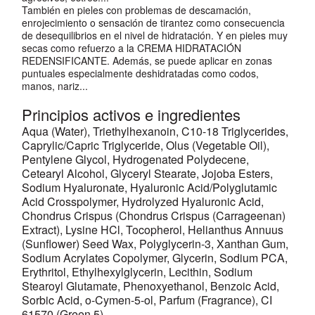
También en pieles con problemas de descamación,
enrojecimiento o sensación de tirantez como consecuencia
de desequilibrios en el nivel de hidratación. Y en pieles muy
secas como refuerzo a la CREMA HIDRATACIÓN
REDENSIFICANTE. Además, se puede aplicar en zonas
puntuales especialmente deshidratadas como codos,
manos, nariz...
Principios activos e ingredientes
Aqua (Water), Triethylhexanoin, C10-18 Triglycerides,
Caprylic/Capric Triglyceride, Olus (Vegetable Oil),
Pentylene Glycol, Hydrogenated Polydecene,
Cetearyl Alcohol, Glyceryl Stearate, Jojoba Esters,
Sodium Hyaluronate, Hyaluronic Acid/Polyglutamic
Acid Crosspolymer, Hydrolyzed Hyaluronic Acid,
Chondrus Crispus (Chondrus Crispus (Carrageenan)
Extract), Lysine HCl, Tocopherol, Helianthus Annuus
(Sunflower) Seed Wax, Polyglycerin-3, Xanthan Gum,
Sodium Acrylates Copolymer, Glycerin, Sodium PCA,
Erythritol, Ethylhexylglycerin, Lecithin, Sodium
Stearoyl Glutamate, Phenoxyethanol, Benzoic Acid,
Sorbic Acid, o-Cymen-5-ol, Parfum (Fragrance), CI
61570 (Green 5).